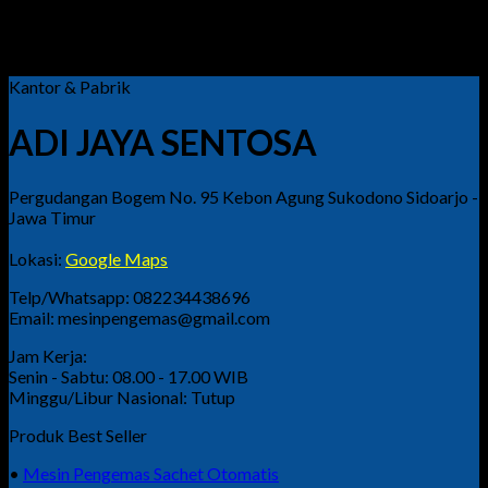
082234438696
Kantor & Pabrik
ADI JAYA SENTOSA
Pergudangan Bogem No. 95 Kebon Agung Sukodono Sidoarjo -
Jawa Timur
Lokasi:
Google Maps
Telp/Whatsapp: 082234438696
Email: mesinpengemas@gmail.com
Jam Kerja:
Senin - Sabtu: 08.00 - 17.00 WIB
Minggu/Libur Nasional: Tutup
Produk Best Seller
•
Mesin Pengemas Sachet Otomatis