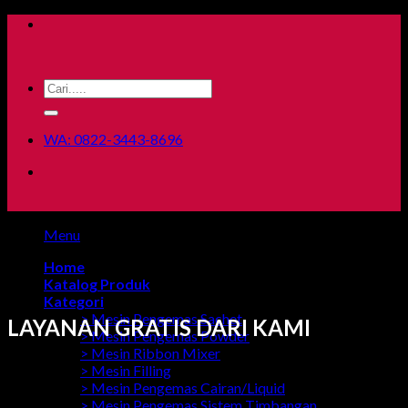
Skip
to
content
Search
for:
WA: 0822-3443-8696
Menu
Home
Katalog Produk
Kategori
> Mesin Pengemas Sachet
LAYANAN GRATIS DARI KAMI
> Mesin Pengemas Powder
> Mesin Ribbon Mixer
> Mesin Filling
> Mesin Pengemas Cairan/Liquid
> Mesin Pengemas Sistem Timbangan