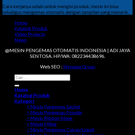
Cara kerjanya selain untuk mengisi produk, mesin ini bisa
sekaligus mengemas otomatis dengan tampilan yang menarik.
Home
Katalog Produk
Video Projects
News
@MESIN PENGEMAS OTOMATIS INDONESIA | ADI JAYA
SENTOSA. HP/WA: 082234438696.
Web SEO :
Nirwana Group
Search
for:
Home
Katalog Produk
Kategori
> Mesin Pengemas Sachet
> Mesin Pengemas Powder
> Mesin Ribbon Mixer
> Mesin Filling
> Mesin Pengemas Cairan/Liquid