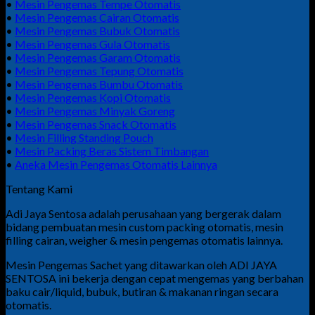
•
Mesin Pengemas Tempe Otomatis
•
Mesin Pengemas Cairan Otomatis
•
Mesin Pengemas Bubuk Otomatis
•
Mesin Pengemas Gula Otomatis
•
Mesin Pengemas Garam Otomatis
•
Mesin Pengemas Tepung Otomatis
•
Mesin Pengemas Bumbu Otomatis
•
Mesin Pengemas Kopi Otomatis
•
Mesin Pengemas Minyak Goreng
•
Mesin Pengemas Snack Otomatis
•
Mesin Filling Standing Pouch
•
Mesin Packing Beras Sistem Timbangan
•
Aneka Mesin Pengemas Otomatis Lainnya
Tentang Kami
Adi Jaya Sentosa adalah perusahaan yang bergerak dalam
bidang pembuatan mesin custom packing otomatis, mesin
filling cairan, weigher & mesin pengemas otomatis lainnya.
Mesin Pengemas Sachet yang ditawarkan oleh ADI JAYA
SENTOSA ini bekerja dengan cepat mengemas yang berbahan
baku cair/liquid, bubuk, butiran & makanan ringan secara
otomatis.