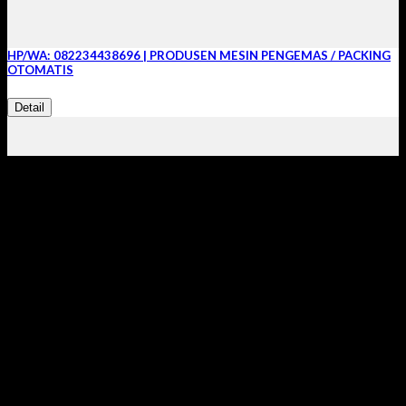
HP/WA: 082234438696 | PRODUSEN MESIN PENGEMAS / PACKING
OTOMATIS
Detail
Melayani Order & Project Seluruh
Wilayah Indonesia
ADI JAYA SENTOSA
(Produsen Mesin Pengemas Custom Otomatis Indonesia)>
Pabrik & Kantor:
Pergudangan Bogem No. 95 Kebon Agung Sukodono Sidoarjo
TELP/WHATSAPP :
– Jawa Timur