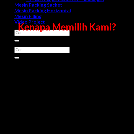
Mesin Packing Sachet
Mesin Packing Horizontal
Mesin Filling
Video Project
Kenapa Memilih Kami?
Search
for:
Search
for:
Teknisi Pengalaman & Profesional</h3
Pengalaman Lebih 10 Tahun</h3