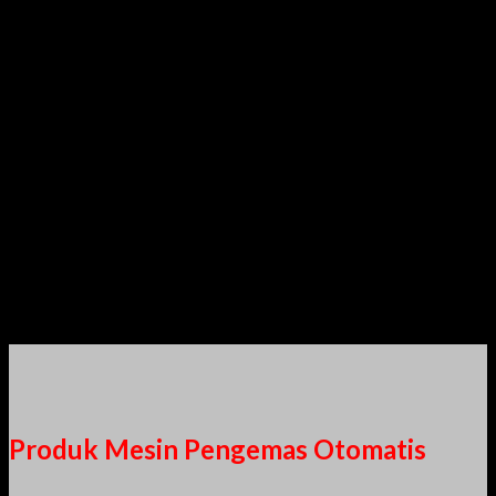
Mesin & Part Bergaransi1 Tahun</h3
Produsen Mesin Pengemas Otomatis</h3
Produk Mesin Pengemas Otomatis