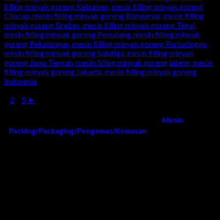
1
2
...
5
►
Kami melayani order dan pengiriman
Mesin
Packing/Packaging/Pengemas/Kemasan
di Seluruh Wilayah
Indonesia
Surabaya, Sidoarjo, Gresik, Lamongan, Tuban, Bojonegoro,
Ngawi, Madiun, Magetan, Ponorogo, Pacitan, Trenggalek,
Tulungagung, Blitar, Malang, Lumajang, Jember, Banyuwangi,
Situbondo, Bondowoso, Probolinggo, Mojokerto, Jombang,
Kediri, Nganjuk, Madiun, bangkalan, sumenep, pamekasan,
sampang, madura, jatim, jawa timur, Bandung, Semarang,
Bali, Denpasar, Makassar, Aceh, Medan, Jogja, Yogya,