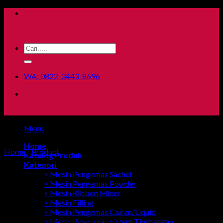
Skip
to
content
Search
for:
WA: 0822-3443-8696
Menu
Home
Home
/
Product
Katalog Produk
Kategori
> Mesin Pengemas Sachet
> Mesin Pengemas Powder
> Mesin Ribbon Mixer
> Mesin Filling
> Mesin Pengemas Cairan/Liquid
Mesin Pengemas
> Mesin Pengemas Sistem Timbangan