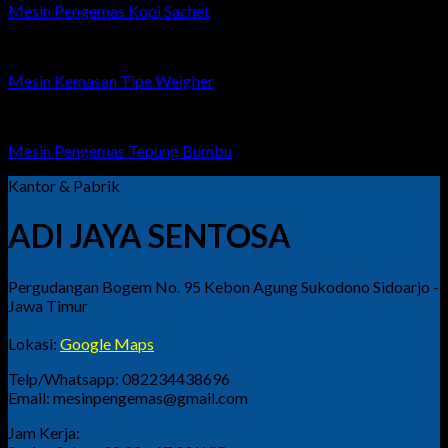
Mesin Pengemas Kopi Sachet
Mesin Kemasan Tipe Weigher
Mesin Pengemas Tepung Bumbu
Kantor & Pabrik
ADI JAYA SENTOSA
Pergudangan Bogem No. 95 Kebon Agung Sukodono Sidoarjo -
Jawa Timur
Lokasi:
Google Maps
Telp/Whatsapp: 082234438696
Email: mesinpengemas@gmail.com
Jam Kerja: