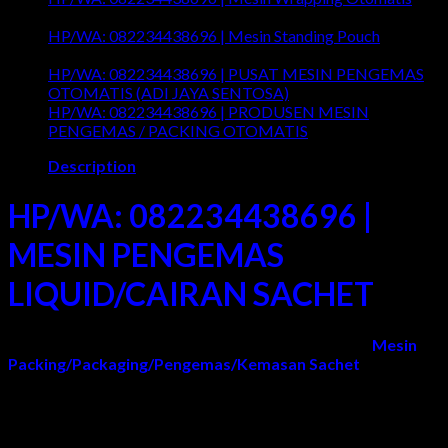
on
Comments Off
HP/WA:
HP/WA: 082234438696 | Mesin Standing Pouch
082234438696
on
Comments Off
|
HP/WA:
HP/WA: 082234438696 | PUSAT MESIN PENGEMAS
Mesin
082234438696
on
OTOMATIS (ADI JAYA SENTOSA)
Comments Off
Wrapping
|
HP/WA
HP/WA: 082234438696 | PRODUSEN MESIN
Otomatis
Mesin
082234
on
PENGEMAS / PACKING OTOMATIS
Comments Off
Standing
|
HP/
Description
Pouch
PUSAT
082
MESIN
|
PENG
PRO
HP/WA: 082234438696 |
OTOMA
MES
(ADI
PEN
MESIN PENGEMAS
JAYA
/
SENTO
PAC
LIQUID/CAIRAN SACHET
OTO
Adi Jaya Sentosa
adalah Pabrik/Produsen yang Jual
Mesin
Packing/Packaging/Pengemas/Kemasan Sachet
otomatis
murah di Surabaya, Sidoarjo, Gresik, Malang, Jogja, Semarang,
Jakarta, Bandung, Sumatera, Kalimantan, Sulawesi, NTT, NTB,
Bali, Papua/Irian Jaya, dan Seluruh Wilayah Indonesia.