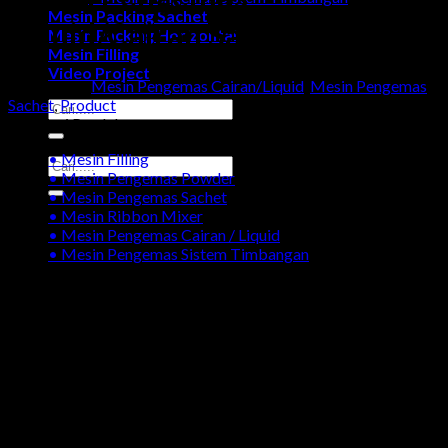
Mesin Packing Sachet
Liquid/Cairan Sachet
Mesin Packing Horizontal
Mesin Filling
Video Project
Categories:
Mesin Pengemas Cairan/Liquid
,
Mesin Pengemas
Sachet
,
Product
Search
Kategori Produk
for:
• Mesin Filling
Search
• Mesin Pengemas Powder
for:
• Mesin Pengemas Sachet
• Mesin Ribbon Mixer
• Mesin Pengemas Cairan / Liquid
• Mesin Pengemas Sistem Timbangan
Galeri Produk Mesin