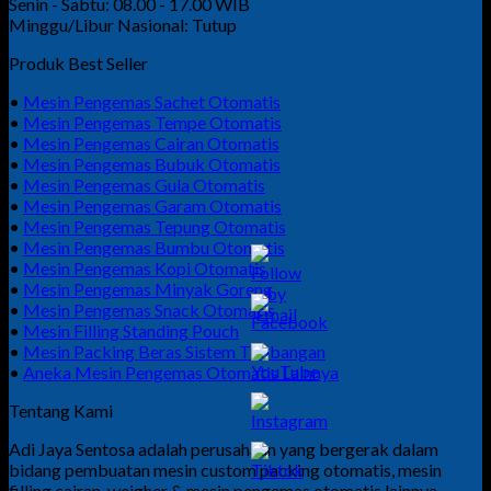
Senin - Sabtu: 08.00 - 17.00 WIB
Minggu/Libur Nasional: Tutup
Produk Best Seller
•
Mesin Pengemas Sachet Otomatis
•
Mesin Pengemas Tempe Otomatis
•
Mesin Pengemas Cairan Otomatis
•
Mesin Pengemas Bubuk Otomatis
•
Mesin Pengemas Gula Otomatis
•
Mesin Pengemas Garam Otomatis
•
Mesin Pengemas Tepung Otomatis
•
Mesin Pengemas Bumbu Otomatis
•
Mesin Pengemas Kopi Otomatis
•
Mesin Pengemas Minyak Goreng
•
Mesin Pengemas Snack Otomatis
•
Mesin Filling Standing Pouch
•
Mesin Packing Beras Sistem Timbangan
•
Aneka Mesin Pengemas Otomatis Lainnya
Tentang Kami
Adi Jaya Sentosa adalah perusahaan yang bergerak dalam
bidang pembuatan mesin custom packing otomatis, mesin
filling cairan, weigher & mesin pengemas otomatis lainnya.