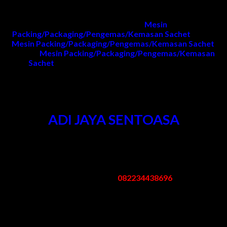
listrik)
Untuk informasi produk
Mesin
Packing/Packaging/Pengemas/Kemasan Sachet
, harga
Mesin Packing/Packaging/Pengemas/Kemasan Sachet
,
project
Mesin Packing/Packaging/Pengemas/Kemasan
Sachet
dan penawaran dapat menghubungi kami.
Kontak Kami
ADI JAYA SENTOASA
Kantor & Pabrik
:
Pergudangan Bogem No. 95 Kebon Agung Sukodono Sidoarjo -
Jawa Timur
Telp/Whatsapp:
082234438696
Email: mesinpengemas@gmail.com
Jam Kerja
:
Senin – Sabtu: 08.00 – 17.00 WIB
Minggu/Libur Nasional: Tutup