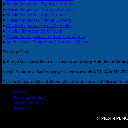
•
Mesin Pengemas Tepung Otomatis
•
Mesin Pengemas Bumbu Otomatis
•
Mesin Pengemas Kopi Otomatis
•
Mesin Pengemas Minyak Goreng
•
Mesin Pengemas Snack Otomatis
•
Mesin Filling Standing Pouch
•
Mesin Packing Beras Sistem Timbangan
•
Aneka Mesin Pengemas Otomatis Lainnya
Tentang Kami
Adi Jaya Sentosa adalah perusahaan yang bergerak dalam bidang
Mesin Pengemas Sachet yang ditawarkan oleh ADI JAYA SENTOSA 
Cara kerjanya selain untuk mengisi produk, mesin ini bisa seka
Home
Katalog Produk
Video Projects
News
@MESIN PENGE