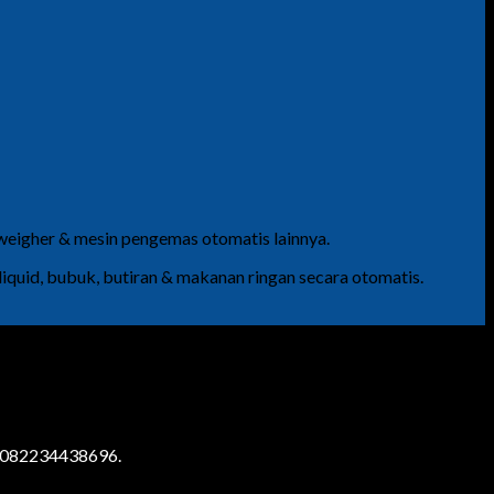
 weigher & mesin pengemas otomatis lainnya.
uid, bubuk, butiran & makanan ringan secara otomatis.
082234438696.