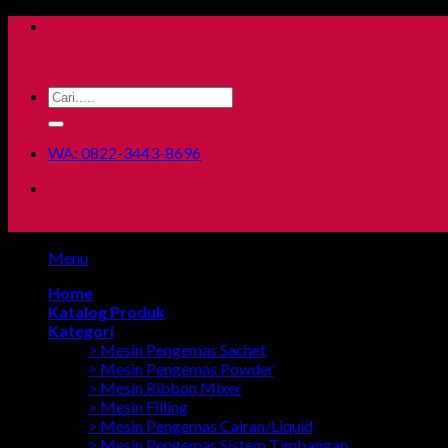
Skip
to
content
Search
for:
WA: 0822-3443-8696
Menu
Home
Katalog Produk
Kategori
> Mesin Pengemas Sachet
> Mesin Pengemas Powder
> Mesin Ribbon Mixer
> Mesin Filling
> Mesin Pengemas Cairan/Liquid
> Mesin Pengemas Sistem Timbangan