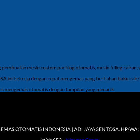
 pembuatan mesin custom packing otomatis, mesin filling cairan,
ini bekerja dengan cepat mengemas yang berbahan baku cair/liq
ligus mengemas otomatis dengan tampilan yang menarik.
MAS OTOMATIS INDONESIA | ADI JAYA SENTOSA. HP/WA: 
Web SEO :
Nirwana Group