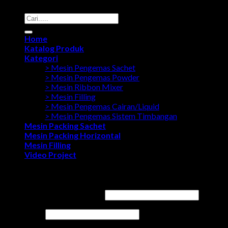
Search
for:
Home
Katalog Produk
Kategori
> Mesin Pengemas Sachet
> Mesin Pengemas Powder
> Mesin Ribbon Mixer
> Mesin Filling
> Mesin Pengemas Cairan/Liquid
> Mesin Pengemas Sistem Timbangan
Mesin Packing Sachet
Mesin Packing Horizontal
Mesin Filling
Video Project
Login
Username or email address
*
Password
*