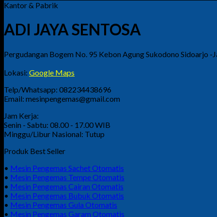
Kantor & Pabrik
ADI JAYA SENTOSA
Pergudangan Bogem No. 95 Kebon Agung Sukodono Sidoarjo -
Lokasi:
Google Maps
Telp/Whatsapp: 082234438696
Email: mesinpengemas@gmail.com
Jam Kerja:
Senin - Sabtu: 08.00 - 17.00 WIB
Minggu/Libur Nasional: Tutup
Produk Best Seller
•
Mesin Pengemas Sachet Otomatis
•
Mesin Pengemas Tempe Otomatis
•
Mesin Pengemas Cairan Otomatis
•
Mesin Pengemas Bubuk Otomatis
•
Mesin Pengemas Gula Otomatis
•
Mesin Pengemas Garam Otomatis