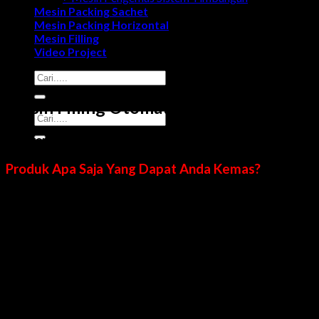
Mesin Packing Sachet
Mesin Packing Horizontal
Mesin Filling
Video Project
Search
for:
Mesin Filling Otomatis
Search
for:
Mengemas aneka produk dalam kemasan yang menarik dan 
Produk Apa Saja Yang Dapat Anda Kemas?
Produk cairan yang da