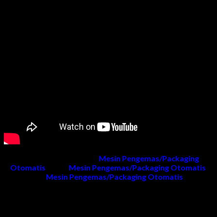
Untuk informasi produk
Mesin Pengemas/Packaging
Otomatis
, harga
Mesin Pengemas/Packaging Otomatis
,
project
Mesin Pengemas/Packaging Otomatis
dan
penawaran dapat menghubungi kami.
Kontak Kami