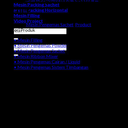
Mesin Packing Sachet
Sachet
Mesin Packing Horizontal
Mesin Filling
Video Project
Categories:
Mesin Pengemas Sachet
,
Product
Kategori Produk
Search
for:
• Mesin Filling
• Mesin Pengemas Powder
Search
• Mesin Pengemas Sachet
for:
• Mesin Ribbon Mixer
• Mesin Pengemas Cairan / Liquid
• Mesin Pengemas Sistem Timbangan
Galeri Produk Mesin