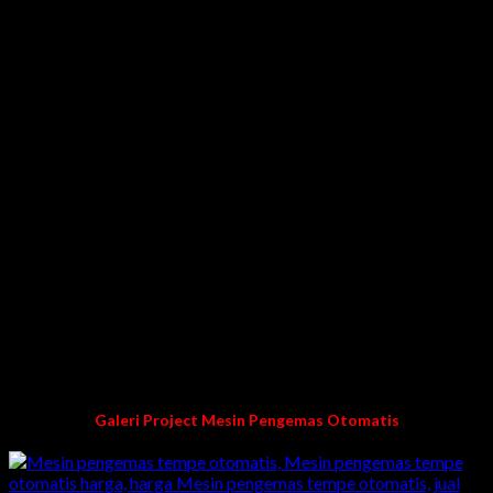
bidang pembuatan mesin custom packing otomatis, mesin
filling cairan, weigher & mesin pengemas otomatis lainnya.
Mesin Pengemas Sachet yang ditawarkan oleh ADI JAYA
SENTOSA ini bekerja dengan cepat mengemas yang berbahan
baku cair/liquid, bubuk, butiran & makanan ringan secara
otomatis. Cara kerjanya selain untuk mengisi produk, mesin ini
bisa sekaligus mengemas otomatis dengan tampilan yang
menarik.
KENAPA MEMILIH KAMI?
Teknisi pengelaman
Pengalaman lebih dari 10 tahun dibidang pembuatan
mesin packing/pengemasan
Harga langsung dari pabrik kami
Garansi mesin dan purna jual
100% buatan kami karya anak bangsa Indonesia
Galeri Project Mesin Pengemas Otomatis