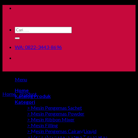
Skip
to
content
Search
for:
WA: 0822-3443-8696
Menu
Home
Home
/
Product
Katalog Produk
Kategori
> Mesin Pengemas Sachet
> Mesin Pengemas Powder
> Mesin Ribbon Mixer
> Mesin Filling
> Mesin Pengemas Cairan/Liquid
Mesin Pengemas Gula Aren
> Mesin Pengemas Sistem Timbangan