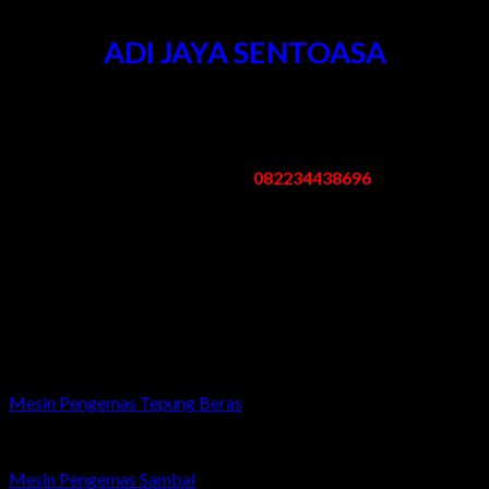
ADI JAYA SENTOASA
Kantor & Pabrik
:
Pergudangan Bogem No. 95 Kebon Agung Sukodono Sidoarjo -
Jawa Timur
Telp/Whatsapp:
082234438696
Email: mesinpengemas@gmail.com
Jam Kerja
:
Senin – Sabtu: 08.00 – 17.00 WIB
Minggu/Libur Nasional: Tutup
Related products
Mesin Pengemas Tepung Beras
Mesin Pengemas Sambal