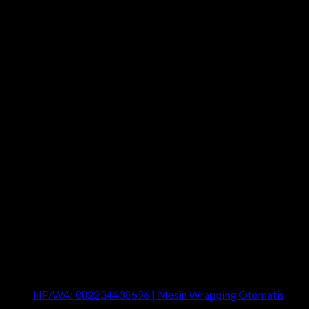
Last News
HP/WA: 082234438696 | Mesin Wrapping Otomatis
on
Comments Off