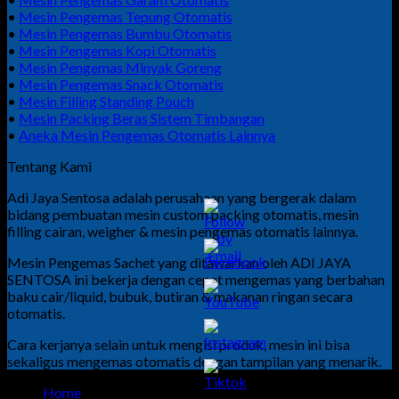
•
Mesin Pengemas Tepung Otomatis
•
Mesin Pengemas Bumbu Otomatis
•
Mesin Pengemas Kopi Otomatis
•
Mesin Pengemas Minyak Goreng
•
Mesin Pengemas Snack Otomatis
•
Mesin Filling Standing Pouch
•
Mesin Packing Beras Sistem Timbangan
•
Aneka Mesin Pengemas Otomatis Lainnya
Tentang Kami
Adi Jaya Sentosa adalah perusahaan yang bergerak dalam
bidang pembuatan mesin custom packing otomatis, mesin
filling cairan, weigher & mesin pengemas otomatis lainnya.
Mesin Pengemas Sachet yang ditawarkan oleh ADI JAYA
SENTOSA ini bekerja dengan cepat mengemas yang berbahan
baku cair/liquid, bubuk, butiran & makanan ringan secara
otomatis.
Cara kerjanya selain untuk mengisi produk, mesin ini bisa
sekaligus mengemas otomatis dengan tampilan yang menarik.
Home