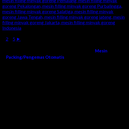
1
2
...
5
►
Kami melayani order dan pengiriman
Mesin
Packing/Pengemas Otomatis
di Seluruh Wilayah Indonesia
Surabaya, Sidoarjo, Gresik, Lamongan, Tuban, Bojonegoro,
Ngawi, Madiun, Magetan, Ponorogo, Pacitan, Trenggalek,
Tulungagung, Blitar, Malang, Lumajang, Jember, Banyuwangi,
Situbondo, Bondowoso, Probolinggo, Mojokerto, Jombang,
Kediri, Nganjuk, Madiun, bangkalan, sumenep, pamekasan,
sampang, madura, jatim, jawa timur, Bandung, Semarang,
Bali, Denpasar, Makassar, Aceh, Medan, Jogja, Yogya,
Yogyakarta, Jogjakarta, Banten, Bekasi, Tangerang, Depok,
Karawang, Cirebon, Lombok, Mataram, Solo, Ntt, Ntb,
Indramayu, Ciamis, Tasikmalaya, Garut, Cianjur, Sukabumi,
Bogor, Cimahi, Purwakarta, Sumedang, Majalengka, Serang,
Palu, Kendari, Poso, Gorontalo, Manado, Donggala, Ambon,