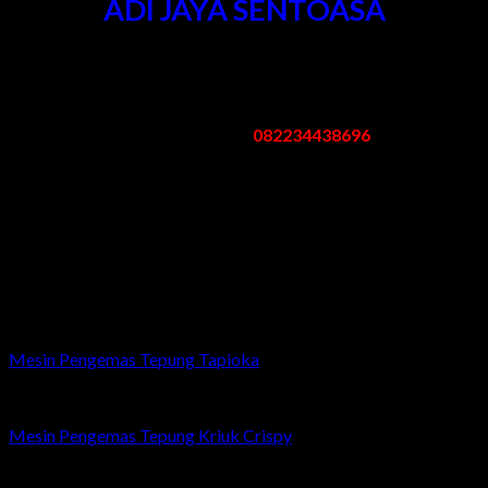
ADI JAYA SENTOASA
Kantor & Pabrik
:
Pergudangan Bogem No. 95 Kebon Agung Sukodono Sidoarjo -
Jawa Timur
Telp/Whatsapp:
082234438696
Email: mesinpengemas@gmail.com
Jam Kerja
:
Senin – Sabtu: 08.00 – 17.00 WIB
Minggu/Libur Nasional: Tutup
Related products
Mesin Pengemas Tepung Tapioka
Mesin Pengemas Tepung Kriuk Crispy