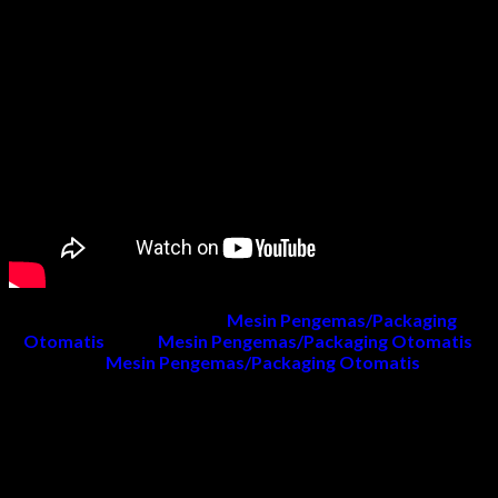
Untuk informasi produk
Mesin Pengemas/Packaging
Otomatis
, harga
Mesin Pengemas/Packaging Otomatis
,
project
Mesin Pengemas/Packaging Otomatis
dan
penawaran dapat menghubungi kami.
Kontak Kami