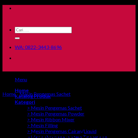
Skip
to
content
Search
for:
WA: 0822-3443-8696
Menu
Home
Home
/
Mesin Pengemas Sachet
Katalog Produk
Kategori
> Mesin Pengemas Sachet
> Mesin Pengemas Powder
> Mesin Ribbon Mixer
> Mesin Filling
> Mesin Pengemas Cairan/Liquid
Mesin Pengemas Garam
> Mesin Pengemas Sistem Timbangan