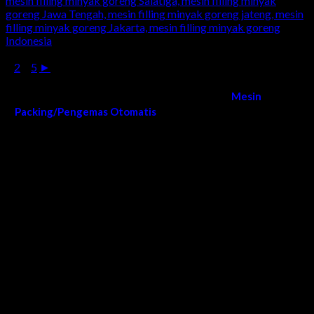
1
2
...
5
►
Kami melayani order dan pengiriman
Mesin
Packing/Pengemas Otomatis
di Seluruh Wilayah Indonesia
Surabaya, Sidoarjo, Gresik, Lamongan, Tuban, Bojonegoro,
Ngawi, Madiun, Magetan, Ponorogo, Pacitan, Trenggalek,
Tulungagung, Blitar, Malang, Lumajang, Jember, Banyuwangi,
Situbondo, Bondowoso, Probolinggo, Mojokerto, Jombang,
Kediri, Nganjuk, Madiun, bangkalan, sumenep, pamekasan,
sampang, madura, jatim, jawa timur, Bandung, Semarang,
Bali, Denpasar, Makassar, Aceh, Medan, Jogja, Yogya,
Yogyakarta, Jogjakarta, Banten, Bekasi, Tangerang, Depok,
Karawang, Cirebon, Lombok, Mataram, Solo, Ntt, Ntb,
Indramayu, Ciamis, Tasikmalaya, Garut, Cianjur, Sukabumi,
Bogor, Cimahi, Purwakarta, Sumedang, Majalengka, Serang,
Palu, Kendari, Poso, Gorontalo, Manado, Donggala, Ambon,
Maluku, Papua, Irian Jaya, Irian, Jayapura, Kupang, Sulawesi,
Pontianak, Kalimantan, Palangkaraya, Palangka raya, Sampit,