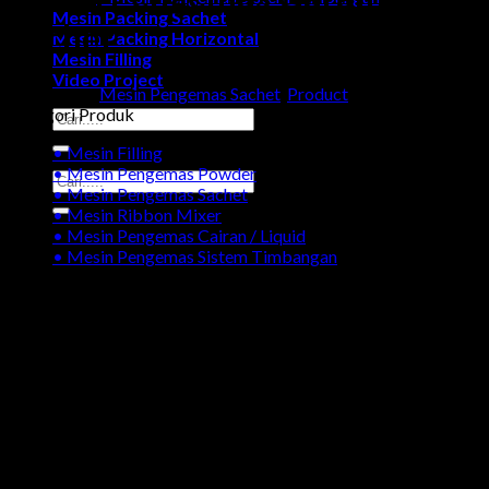
Mesin Packing Sachet
Sachet
Mesin Packing Horizontal
Mesin Filling
Video Project
Categories:
Mesin Pengemas Sachet
,
Product
Kategori Produk
Search
for:
• Mesin Filling
• Mesin Pengemas Powder
Search
• Mesin Pengemas Sachet
for:
• Mesin Ribbon Mixer
• Mesin Pengemas Cairan / Liquid
• Mesin Pengemas Sistem Timbangan
Galeri Produk Mesin