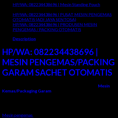
HP/WA:
HP/WA: 082234438696 | Mesin Standing Pouch
082234438696
on
Comments Off
|
HP/WA:
HP/WA: 082234438696 | PUSAT MESIN PENGEMAS
Mesin
082234438696
on
OTOMATIS (ADI JAYA SENTOSA)
Comments Off
Wrapping
|
HP/WA
HP/WA: 082234438696 | PRODUSEN MESIN
Otomatis
Mesin
082234
on
PENGEMAS / PACKING OTOMATIS
Comments Off
Standing
|
HP/
Description
Pouch
PUSAT
082
MESIN
|
PENG
PRO
HP/WA: 082234438696 |
OTOMA
MES
(ADI
PEN
MESIN PENGEMAS/PACKING
JAYA
/
SENTO
PAC
GARAM SACHET OTOMATIS
OTO
Adi Jaya Sentosa
adalah Pabrik/Produsen yang Jual
Mesin
Kemas/Packaging Garam
otomatis murah di Surabaya,
Sidoarjo, Gresik, Malang, Jogja, Semarang, Jakarta, Bandung,
Sumatera, Kalimantan, Sulawesi, NTT, NTB, Bali, Papua/Irian
Jaya, dan Seluruh Wilayah Indonesia.
Mesin pengemas
/ packing / packaging adalah
mesin
yang