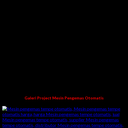
Mesin Pengemas Sachet yang ditawarkan oleh ADI JAYA
SENTOSA ini bekerja dengan cepat mengemas yang berbahan
baku cair/liquid, bubuk, butiran & makanan ringan secara
otomatis. Cara kerjanya selain untuk mengisi produk, mesin ini
bisa sekaligus mengemas otomatis dengan tampilan yang
menarik.
KENAPA MEMILIH KAMI?
Teknisi pengelaman
Pengalaman lebih dari 10 tahun dibidang pembuatan
mesin packing/pengemasan
Harga langsung dari pabrik kami
Garansi mesin dan purna jual
100% buatan kami karya anak bangsa Indonesia
Galeri Project Mesin Pengemas Otomatis