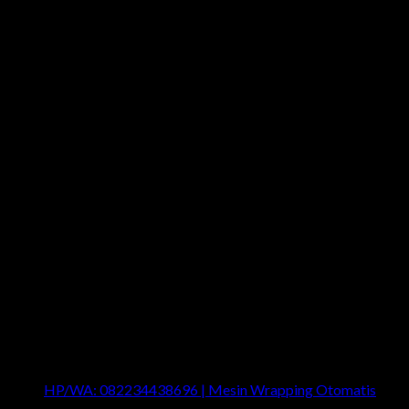
Last News
HP/WA: 082234438696 | Mesin Wrapping Otomatis
on
Comments Off