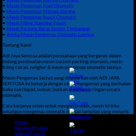
•
Mesin Pengemas Kopi Otomatis
•
Mesin Pengemas Minyak Goreng
•
Mesin Pengemas Snack Otomatis
•
Mesin Filling Standing Pouch
•
Mesin Packing Beras Sistem Timbangan
•
Aneka Mesin Pengemas Otomatis Lainnya
Tentang Kami
Adi Jaya Sentosa adalah perusahaan yang bergerak dalam
bidang pembuatan mesin custom packing otomatis, mesin
filling cairan, weigher & mesin pengemas otomatis lainnya.
Mesin Pengemas Sachet yang ditawarkan oleh ADI JAYA
SENTOSA ini bekerja dengan cepat mengemas yang berbahan
baku cair/liquid, bubuk, butiran & makanan ringan secara
otomatis.
Cara kerjanya selain untuk mengisi produk, mesin ini bisa
sekaligus mengemas otomatis dengan tampilan yang menarik.
Home
Katalog Produk
Video Projects