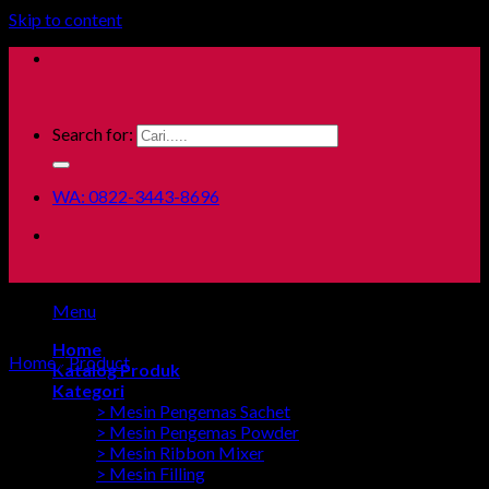
Skip to content
Search for:
WA: 0822-3443-8696
Menu
Home
Home
/
Product
Katalog Produk
Kategori
> Mesin Pengemas Sachet
> Mesin Pengemas Powder
> Mesin Ribbon Mixer
> Mesin Filling