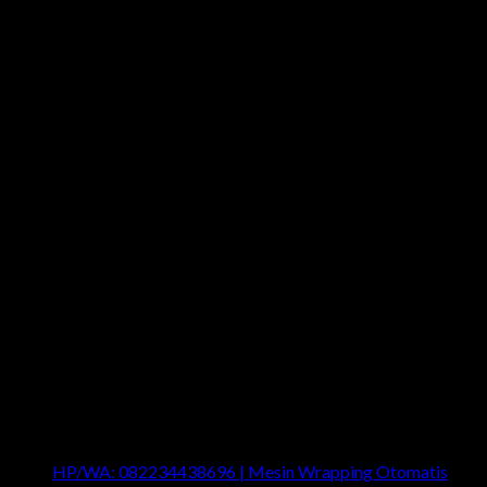
Last News
HP/WA: 082234438696 | Mesin Wrapping Otomatis