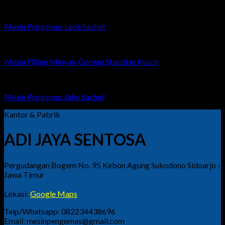
Mesin Pengemas Lada Sachet
Mesin Filling Minyak Goreng Standing Pouch
Mesin Pengemas Jahe Sachet
Kantor & Pabrik
ADI JAYA SENTOSA
Pergudangan Bogem No. 95 Kebon Agung Sukodono Sidoarjo -
Jawa Timur
Lokasi:
Google Maps
Telp/Whatsapp: 082234438696
Email: mesinpengemas@gmail.com