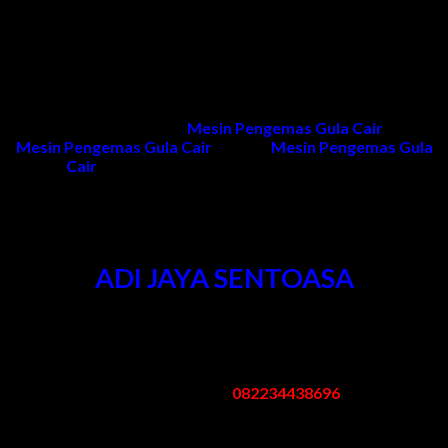
Kami memberikan garansi 1 tahun untuk pelayanan purna jual
dan 1 tahun untuk sparepart (selama kerusakan tidak
diakibatkan kesalahan penggunaan dan naik turunnya tegangan
listrik)
Untuk informasi produk
Mesin Pengemas Gula Cair
, harga
Mesin Pengemas Gula Cair
, project
Mesin Pengemas Gula
Cair
dan penawaran dapat menghubungi kami.
Kontak Kami
ADI JAYA SENTOASA
Kantor & Pabrik
:
Pergudangan Bogem No. 95 Kebon Agung Sukodono Sidoarjo -
Jawa Timur
Telp/Whatsapp:
082234438696
Email: mesinpengemas@gmail.com
Jam Kerja
: