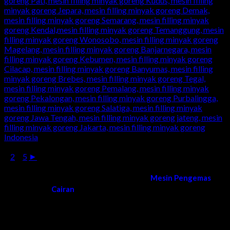
1
2
...
5
►
Kami melayani order dan pengiriman
Mesin Pengemas
Cairan
di Seluruh Wilayah Indonesia
Surabaya, Sidoarjo, Gresik, Lamongan, Tuban, Bojonegoro,
Ngawi, Madiun, Magetan, Ponorogo, Pacitan, Trenggalek,
Tulungagung, Blitar, Malang, Lumajang, Jember, Banyuwangi,