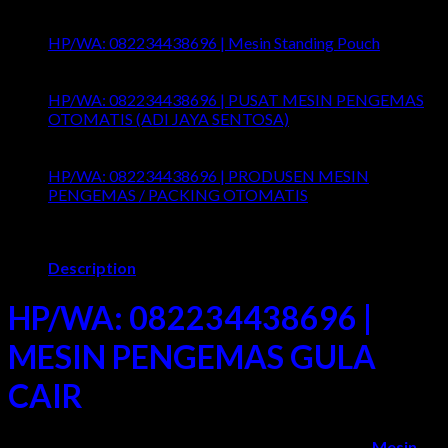
Comments Off
on HP/WA: 082234438696 | Mesin
Wrapping Otomatis
HP/WA: 082234438696 | Mesin Standing Pouch
Comments Off
on HP/WA: 082234438696 | Mesin
Standing Pouch
HP/WA: 082234438696 | PUSAT MESIN PENGEMAS
OTOMATIS (ADI JAYA SENTOSA)
Comments Off
on
HP/WA: 082234438696 | PUSAT MESIN PENGEMAS
OTOMATIS (ADI JAYA SENTOSA)
HP/WA: 082234438696 | PRODUSEN MESIN
PENGEMAS / PACKING OTOMATIS
Comments Off
on
HP/WA: 082234438696 | PRODUSEN MESIN
PENGEMAS / PACKING OTOMATIS
Description
HP/WA: 082234438696 |
MESIN PENGEMAS GULA
CAIR
Adi Jaya Sentosa
adalah Pabrik/Produsen yang Jual
Mesin