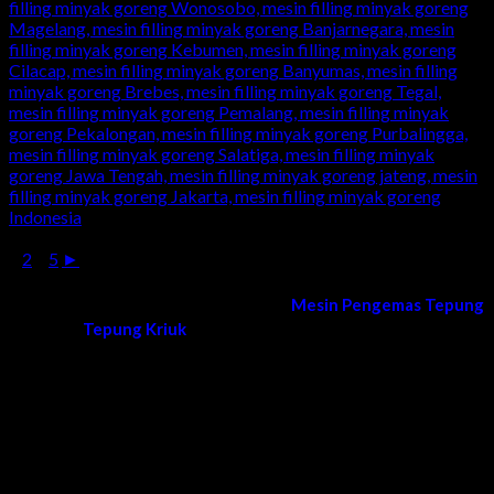
1
2
...
5
►
Kami melayani order dan pengiriman
Mesin Pengemas Tepung
Tepung Kriuk
di Seluruh Wilayah Indonesia
Surabaya, Sidoarjo, Gresik, Lamongan, Tuban, Bojonegoro,
Ngawi, Madiun, Magetan, Ponorogo, Pacitan, Trenggalek,
Tulungagung, Blitar, Malang, Lumajang, Jember, Banyuwangi,
Situbondo, Bondowoso, Probolinggo, Mojokerto, Jombang,
Kediri, Nganjuk, Madiun, bangkalan, sumenep, pamekasan,
sampang, madura, jatim, jawa timur, Bandung, Semarang,