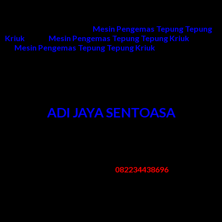
diakibatkan kesalahan penggunaan dan naik turunnya tegangan
listrik)
Untuk informasi produk
Mesin Pengemas Tepung Tepung
Kriuk
, harga
Mesin Pengemas Tepung Tepung Kriuk
, project
Mesin Pengemas Tepung Tepung Kriuk
dan penawaran
dapat menghubungi kami.
Kontak Kami
ADI JAYA SENTOASA
Kantor & Pabrik
:
Pergudangan Bogem No. 95 Kebon Agung Sukodono Sidoarjo -
Jawa Timur
Telp/Whatsapp:
082234438696
Email: mesinpengemas@gmail.com
Jam Kerja
:
Senin – Sabtu: 08.00 – 17.00 WIB
Minggu/Libur Nasional: Tutup