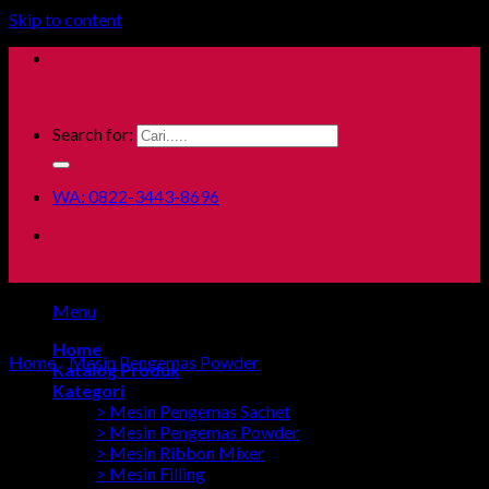
Skip to content
Search for:
WA: 0822-3443-8696
Menu
Home
Home
/
Mesin Pengemas Powder
Katalog Produk
Kategori
> Mesin Pengemas Sachet
> Mesin Pengemas Powder
> Mesin Ribbon Mixer
> Mesin Filling