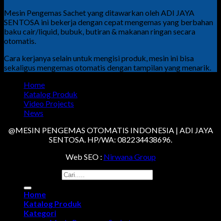
Mesin Pengemas Sachet yang ditawarkan oleh ADI JAYA
SENTOSA ini bekerja dengan cepat mengemas yang berbahan
baku cair/liquid, bubuk, butiran & makanan ringan secara
otomatis.
Cara kerjanya selain untuk mengisi produk, mesin ini bisa
sekaligus mengemas otomatis dengan tampilan yang menarik.
Home
Katalog Produk
Video Projects
News
@MESIN PENGEMAS OTOMATIS INDONESIA | ADI JAYA
SENTOSA. HP/WA: 082234438696.
Web SEO :
Nirwana Group
Search for:
Home
Katalog Produk
Kategori