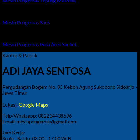
Mesin Pengemas Tepung Maizena
Mesin Pengemas Saos
Mesin Pengemas Gula Aren Sachet
Kantor & Pabrik
ADI JAYA SENTOSA
Pergudangan Bogem No. 95 Kebon Agung Sukodono Sidoarjo -
Jawa Timur
Lokasi:
Google Maps
Telp/Whatsapp: 082234438696
Email: mesinpengemas@gmail.com
Jam Kerja:
Senin - Sabtu: 08.00 - 17.00 WIB