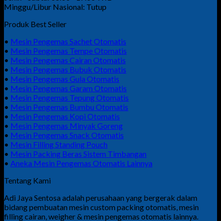
Minggu/Libur Nasional: Tutup
Produk Best Seller
•
Mesin Pengemas Sachet Otomatis
•
Mesin Pengemas Tempe Otomatis
•
Mesin Pengemas Cairan Otomatis
•
Mesin Pengemas Bubuk Otomatis
•
Mesin Pengemas Gula Otomatis
•
Mesin Pengemas Garam Otomatis
•
Mesin Pengemas Tepung Otomatis
•
Mesin Pengemas Bumbu Otomatis
•
Mesin Pengemas Kopi Otomatis
•
Mesin Pengemas Minyak Goreng
•
Mesin Pengemas Snack Otomatis
•
Mesin Filling Standing Pouch
•
Mesin Packing Beras Sistem Timbangan
•
Aneka Mesin Pengemas Otomatis Lainnya
Tentang Kami
Adi Jaya Sentosa adalah perusahaan yang bergerak dalam
bidang pembuatan mesin custom packing otomatis, mesin
filling cairan, weigher & mesin pengemas otomatis lainnya.