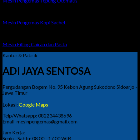
Mesin Pengemas Tepung Otomatis
Mesin Pengemas Kopi Sachet
Mesin Filling Cairan dan Pasta
Kantor & Pabrik
ADI JAYA SENTOSA
Pergudangan Bogem No. 95 Kebon Agung Sukodono Sidoarjo -
Jawa Timur
Lokasi:
Google Maps
Telp/Whatsapp: 082234438696
Email: mesinpengemas@gmail.com
Jam Kerja:
Senin - Sabtu: 08.00 - 17.00 WIB