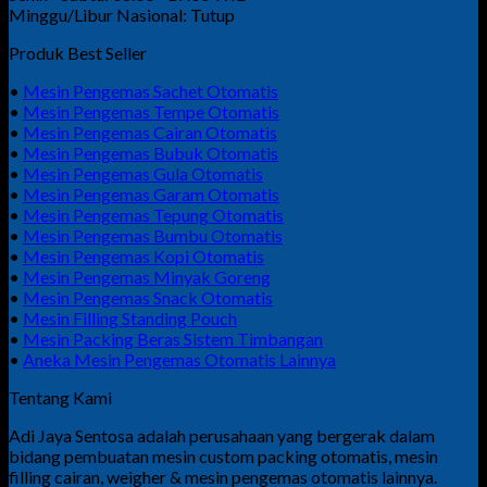
Minggu/Libur Nasional: Tutup
Produk Best Seller
•
Mesin Pengemas Sachet Otomatis
•
Mesin Pengemas Tempe Otomatis
•
Mesin Pengemas Cairan Otomatis
•
Mesin Pengemas Bubuk Otomatis
•
Mesin Pengemas Gula Otomatis
•
Mesin Pengemas Garam Otomatis
•
Mesin Pengemas Tepung Otomatis
•
Mesin Pengemas Bumbu Otomatis
•
Mesin Pengemas Kopi Otomatis
•
Mesin Pengemas Minyak Goreng
•
Mesin Pengemas Snack Otomatis
•
Mesin Filling Standing Pouch
•
Mesin Packing Beras Sistem Timbangan
•
Aneka Mesin Pengemas Otomatis Lainnya
Tentang Kami
Adi Jaya Sentosa adalah perusahaan yang bergerak dalam
bidang pembuatan mesin custom packing otomatis, mesin
filling cairan, weigher & mesin pengemas otomatis lainnya.