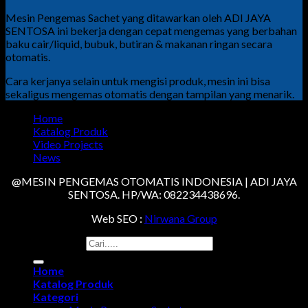
Mesin Pengemas Sachet yang ditawarkan oleh ADI JAYA
SENTOSA ini bekerja dengan cepat mengemas yang berbahan
baku cair/liquid, bubuk, butiran & makanan ringan secara
otomatis.
Cara kerjanya selain untuk mengisi produk, mesin ini bisa
sekaligus mengemas otomatis dengan tampilan yang menarik.
Home
Katalog Produk
Video Projects
News
@MESIN PENGEMAS OTOMATIS INDONESIA | ADI JAYA
SENTOSA. HP/WA: 082234438696.
Web SEO :
Nirwana Group
Search for:
Home
Katalog Produk
Kategori