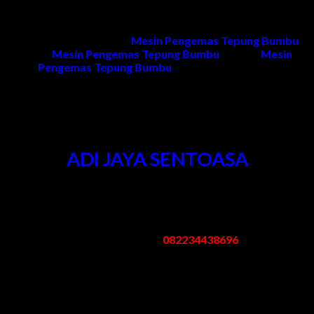
diakibatkan kesalahan penggunaan dan naik turunnya tegangan
listrik)
Untuk informasi produk
Mesin Pengemas Tepung Bumbu
,
harga
Mesin Pengemas Tepung Bumbu
, project
Mesin
Pengemas Tepung Bumbu
dan penawaran dapat
menghubungi kami.
Kontak Kami
ADI JAYA SENTOASA
Kantor & Pabrik
:
Pergudangan Bogem No. 95 Kebon Agung Sukodono Sidoarjo -
Jawa Timur
Telp/Whatsapp:
082234438696
Email: mesinpengemas@gmail.com
Jam Kerja
:
Senin – Sabtu: 08.00 – 17.00 WIB
Minggu/Libur Nasional: Tutup