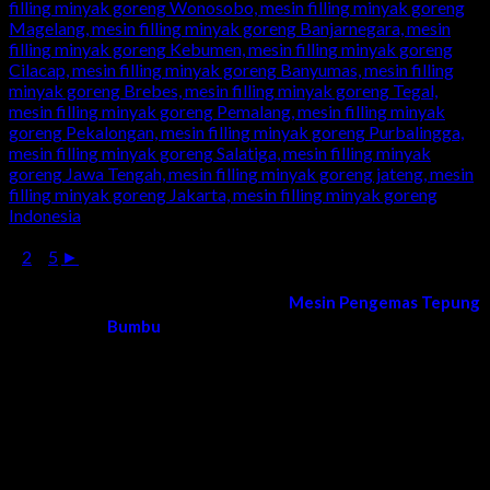
1
2
...
5
►
Kami melayani order dan pengiriman
Mesin Pengemas Tepung
Bumbu
di Seluruh Wilayah Indonesia
Surabaya, Sidoarjo, Gresik, Lamongan, Tuban, Bojonegoro,
Ngawi, Madiun, Magetan, Ponorogo, Pacitan, Trenggalek,
Tulungagung, Blitar, Malang, Lumajang, Jember, Banyuwangi,
Situbondo, Bondowoso, Probolinggo, Mojokerto, Jombang,
Kediri, Nganjuk, Madiun, bangkalan, sumenep, pamekasan,
sampang, madura, jatim, jawa timur, Bandung, Semarang,