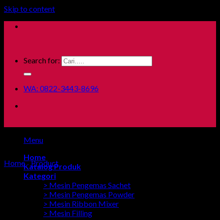
Skip to content
Search for:
WA: 0822-3443-8696
Menu
Home
Home
/
Product
Katalog Produk
Kategori
> Mesin Pengemas Sachet
> Mesin Pengemas Powder
> Mesin Ribbon Mixer
> Mesin Filling