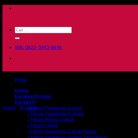
Skip
to
content
Search
for:
WA: 0822-3443-8696
Menu
Home
Katalog Produk
Kategori
Home
/
Product
> Mesin Pengemas Sachet
> Mesin Pengemas Powder
> Mesin Ribbon Mixer
> Mesin Filling
> Mesin Pengemas Cairan/Liquid
> Mesin Pengemas Sistem Timbangan