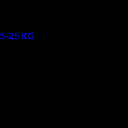
5-25 KG
ik, Malang, Jogja, Semarang, Jakarta, Bandung, Sumatera,
tingkat akurasi sebesar 1 – 2%.