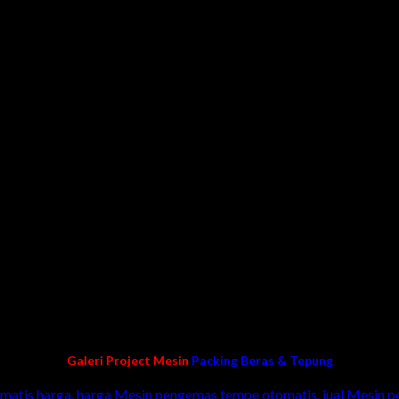
tronik untuk memenuhi standar internasional dan memberikan aku
tem ini dirancang untuk beroperasi di berbagai industri seperti m
pe gravitasi kecepatan tinggi atau standar, belt, screw dan pengge
 pembuatan mesin custom packing otomatis, mesin filling cairan,
ini bekerja dengan cepat mengemas yang berbahan baku cair/liq
 mengemas otomatis dengan tampilan yang menarik.
in packing/pengemasan
Galeri Project Mesin
Packing Beras & Tepung