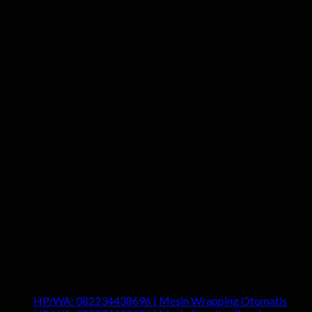
Last News
HP/WA: 082234438696 | Mesin Wrapping Otomatis
Com