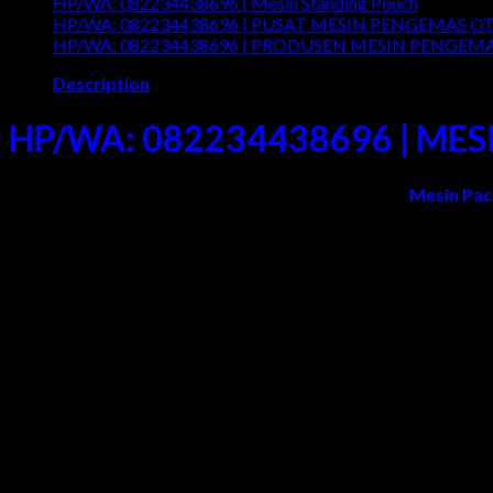
HP/WA: 082234438696 | Mesin Standing Pouch
Comment
HP/WA: 082234438696 | PUSAT MESIN PENGEMAS OT
HP/WA: 082234438696 | PRODUSEN MESIN PENGEM
Description
HP/WA: 082234438696 | MES
Adi Jaya Sentosa
adalah Pabrik/Produsen yang Jual
Mesin Pac
Kalimantan, Sulawesi, NTT, NTB, Bali, Papua/Irian Jaya, dan Sel
Mesin Weigher 5 – 25 kg berfungsi untuk mengemas berbagai ma
Beras, Jagung, Benih Padi, Kedelai, dll
Pupuk dan pakan ternak
Kerupuk, snack, dll
Mesin ini dilengkapi dengan timbangan otomatis kapasitas 2 – 2
1. Auto filling system
2. Auto weighing balance
3. Auto belt conveyor for heat sealing and saw machine
5. Digital Indicator Electric control cabinet