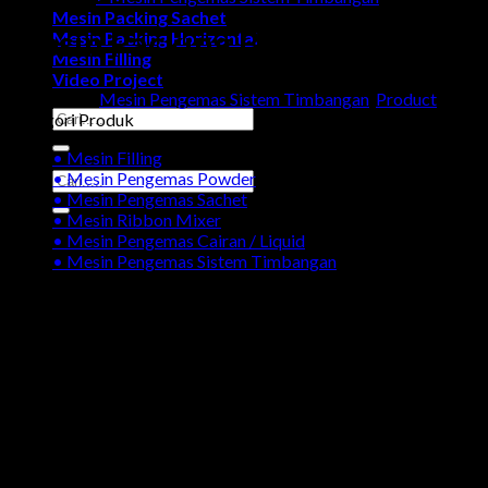
Mesin Packing Sachet
Mesin Packing Beras & Tepung
Mesin Packing Horizontal
Mesin Filling
Video Project
Categories:
Mesin Pengemas Sistem Timbangan
,
Product
Search
Kategori Produk
for:
• Mesin Filling
• Mesin Pengemas Powder
Search
• Mesin Pengemas Sachet
for:
• Mesin Ribbon Mixer
• Mesin Pengemas Cairan / Liquid
• Mesin Pengemas Sistem Timbangan
Galeri Produk Mesin