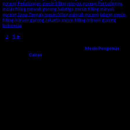
1
2
...
5
►
Kami melayani order dan pengiriman
Mesin Pengemas
Cairan
di Seluruh Wilayah Indonesia
Surabaya, Sidoarjo, Gresik, Lamongan, Tuban, Bojonegoro,
Ngawi, Madiun, Magetan, Ponorogo, Pacitan, Trenggalek,
Tulungagung, Blitar, Malang, Lumajang, Jember, Banyuwangi,
Situbondo, Bondowoso, Probolinggo, Mojokerto, Jombang,
Kediri, Nganjuk, Madiun, bangkalan, sumenep, pamekasan,
sampang, madura, jatim, jawa timur, Bandung, Semarang,
Bali, Denpasar, Makassar, Aceh, Medan, Jogja, Yogya,
Yogyakarta, Jogjakarta, Banten, Bekasi, Tangerang, Depok,
Karawang, Cirebon, Lombok, Mataram, Solo, Ntt, Ntb,
Indramayu, Ciamis, Tasikmalaya, Garut, Cianjur, Sukabumi,
Bogor, Cimahi, Purwakarta, Sumedang, Majalengka, Serang,
Palu, Kendari, Poso, Gorontalo, Manado, Donggala, Ambon,