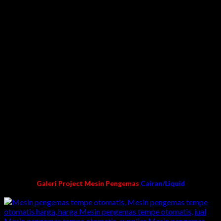
filling cairan, weigher & mesin pengemas otomatis lainnya.
Mesin Pengemas Sachet yang ditawarkan oleh ADI JAYA
SENTOSA ini bekerja dengan cepat mengemas yang berbahan
baku cair/liquid, bubuk, butiran & makanan ringan secara
otomatis. Cara kerjanya selain untuk mengisi produk, mesin ini
bisa sekaligus mengemas otomatis dengan tampilan yang
menarik.
KENAPA MEMILIH KAMI?
Teknisi pengelaman
Pengalaman lebih dari 10 tahun dibidang pembuatan
mesin packing/pengemasan
Harga langsung dari pabrik kami
Garansi mesin dan purna jual
100% buatan kami karya anak bangsa Indonesia
Galeri Project Mesin Pengemas
Cairan/Liquid