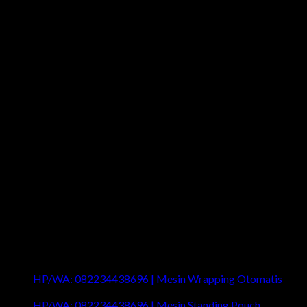
Last News
HP/WA: 082234438696 | Mesin Wrapping Otomatis
on
Comments Off
HP/WA:
HP/WA: 082234438696 | Mesin Standing Pouch