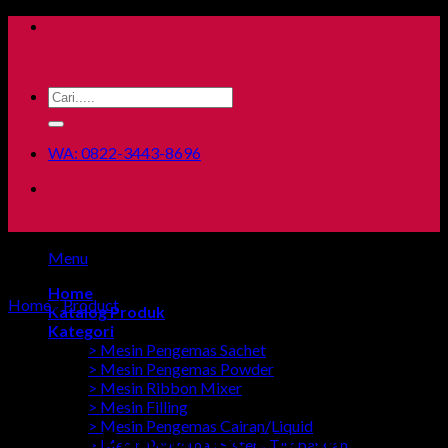
Skip
to
content
Search
for:
WA: 0822-3443-8696
Menu
Home
Home
/
Product
Katalog Produk
Kategori
> Mesin Pengemas Sachet
> Mesin Pengemas Powder
> Mesin Ribbon Mixer
> Mesin Filling
> Mesin Pengemas Cairan/Liquid
Mesin Pengemas Kecap
> Mesin Pengemas Sistem Timbangan