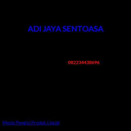
Kontak Kami
ADI JAYA SENTOASA
Kantor & Pabrik
:
Pergudangan Bogem No. 95 Kebon Agung Sukodono Sidoarjo -
Jawa Timur
Telp/Whatsapp:
082234438696
Email: mesinpengemas@gmail.com
Jam Kerja
:
Senin – Sabtu: 08.00 – 17.00 WIB
Minggu/Libur Nasional: Tutup
Related products
Mesin Pengisi Produk Liquid