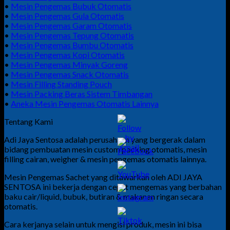
•
Mesin Pengemas Bubuk Otomatis
•
Mesin Pengemas Gula Otomatis
•
Mesin Pengemas Garam Otomatis
•
Mesin Pengemas Tepung Otomatis
•
Mesin Pengemas Bumbu Otomatis
•
Mesin Pengemas Kopi Otomatis
•
Mesin Pengemas Minyak Goreng
•
Mesin Pengemas Snack Otomatis
•
Mesin Filling Standing Pouch
•
Mesin Packing Beras Sistem Timbangan
•
Aneka Mesin Pengemas Otomatis Lainnya
Tentang Kami
Adi Jaya Sentosa adalah perusahaan yang bergerak dalam
bidang pembuatan mesin custom packing otomatis, mesin
filling cairan, weigher & mesin pengemas otomatis lainnya.
Mesin Pengemas Sachet yang ditawarkan oleh ADI JAYA
SENTOSA ini bekerja dengan cepat mengemas yang berbahan
baku cair/liquid, bubuk, butiran & makanan ringan secara
otomatis.
Cara kerjanya selain untuk mengisi produk, mesin ini bisa