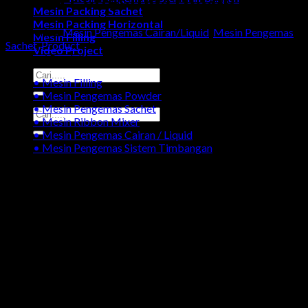
Mesin Packing Sachet
Mesin Packing Horizontal
Categories:
Mesin Pengemas Cairan/Liquid
,
Mesin Pengemas
Mesin Filling
Sachet
,
Product
Video Project
Kategori Produk
Search
• Mesin Filling
for:
• Mesin Pengemas Powder
• Mesin Pengemas Sachet
Search
• Mesin Ribbon Mixer
for:
• Mesin Pengemas Cairan / Liquid
• Mesin Pengemas Sistem Timbangan
Galeri Produk Mesin