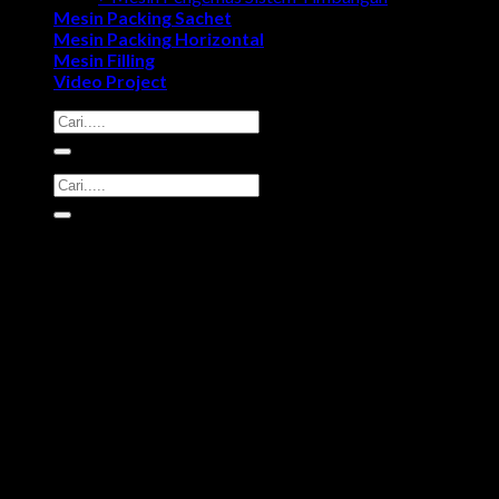
Mesin Packing Sachet
Mesin Packing Horizontal
Mesin Filling
Video Project
Search
for:
Search
for: