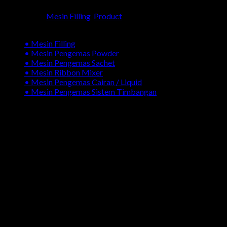
Categories:
Mesin Filling
,
Product
Kategori Produk
• Mesin Filling
• Mesin Pengemas Powder
• Mesin Pengemas Sachet
• Mesin Ribbon Mixer
• Mesin Pengemas Cairan / Liquid
• Mesin Pengemas Sistem Timbangan
Galeri Produk Mesin