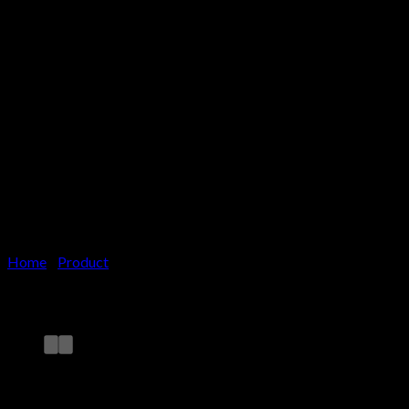
Home
/
Product
Mesin Pengisi Produk Liquid