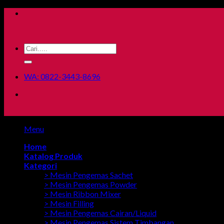
Skip
to
content
Search
for:
WA: 0822-3443-8696
Menu
Home
Katalog Produk
Kategori
> Mesin Pengemas Sachet
> Mesin Pengemas Powder
> Mesin Ribbon Mixer
> Mesin Filling
> Mesin Pengemas Cairan/Liquid
> Mesin Pengemas Sistem Timbangan