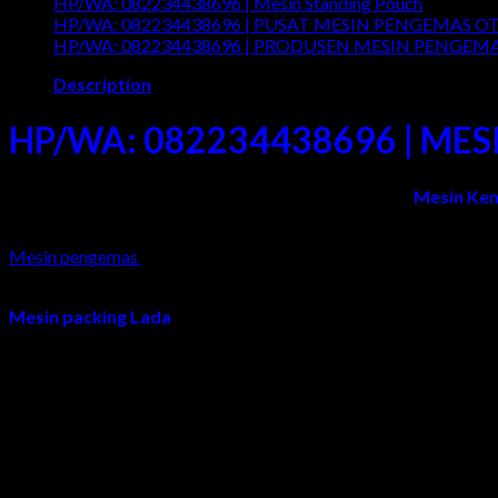
HP/WA: 082234438696 | Mesin Standing Pouch
Comment
HP/WA: 082234438696 | PUSAT MESIN PENGEMAS OT
HP/WA: 082234438696 | PRODUSEN MESIN PENGEM
Description
HP/WA: 082234438696 | ME
Adi Jaya Sentosa
adalah Pabrik/Produsen yang Jual
Mesin Ke
Kalimantan, Sulawesi, NTT, NTB, Bali, Papua/Irian Jaya, dan Sel
Mesin pengemas
/ packing / packaging adalah
mesin
yang diranc
seperti minyak goreng, dll, sehingga membantu melindungi, menja
Mesin packing Lada
merupakan salah satu mesin kemasan otoma
meningkatkan daya tarik suatu produk pada saat dijual. Denga
keawetan produk, branding produk, pemasaran, estetika, dll. Ha
berkualitas untuk memastikan kualitas kemasan produk Lada an
Spesifikasi :