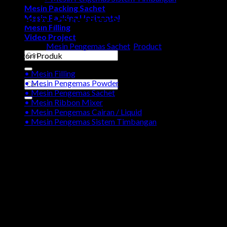
Mesin Packing Sachet
Mesin Pengemas Lada Sachet
Mesin Packing Horizontal
Mesin Filling
Video Project
Categories:
Mesin Pengemas Sachet
,
Product
Search
Kategori Produk
for:
• Mesin Filling
• Mesin Pengemas Powder
Search
• Mesin Pengemas Sachet
for:
• Mesin Ribbon Mixer
• Mesin Pengemas Cairan / Liquid
• Mesin Pengemas Sistem Timbangan
Galeri Produk Mesin