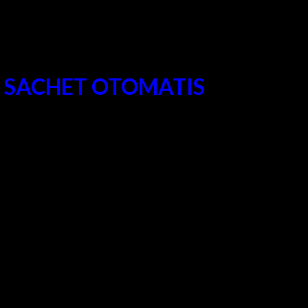
A SACHET OTOMATIS
k, Malang, Jogja, Semarang, Jakarta, Bandung, Sumatera,
makanan, snack, gula, garam, beras, tepung, cairan/liquid
s dan cepat. Dengan kemasan produk yang tepat akan
nyai nilai tambah seperti keamanan produk bagi konsumen,
 Pastikan anda mendapatkan produk dan layanan purna jual yang