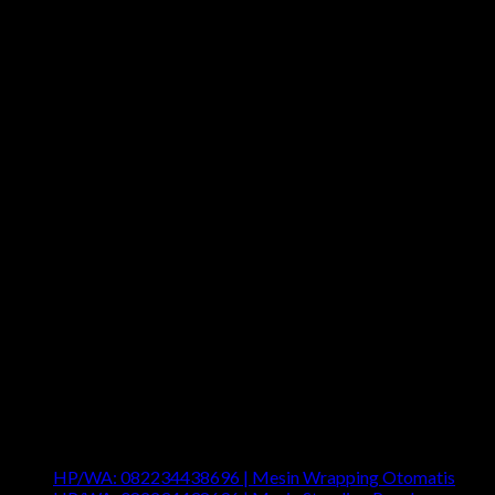
Last News
HP/WA: 082234438696 | Mesin Wrapping Otomatis
Com