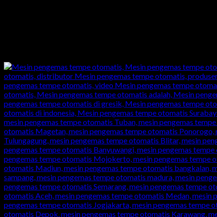
Pengalaman lebih dari 10 tahun dibidang pembuatan mes
Harga langsung dari pabrik kami
Garansi mesin dan purna jual
100% buatan kami karya anak bangsa Indonesia