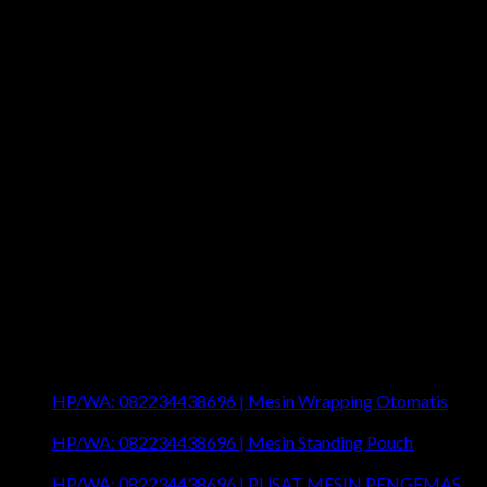
Last News
HP/WA: 082234438696 | Mesin Wrapping Otomatis
on
Comments Off
HP/WA:
HP/WA: 082234438696 | Mesin Standing Pouch
082234438696
on
Comments Off
|
HP/WA:
HP/WA: 082234438696 | PUSAT MESIN PENGEMAS