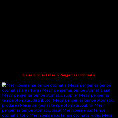
baku cair/liquid, bubuk, butiran & makanan ringan secara
otomatis. Cara kerjanya selain untuk mengisi produk, mesin ini
bisa sekaligus mengemas otomatis dengan tampilan yang
menarik.
KENAPA MEMILIH KAMI?
Teknisi pengelaman
Pengalaman lebih dari 10 tahun dibidang pembuatan
mesin packing/pengemasan
Harga langsung dari pabrik kami
Garansi mesin dan purna jual
100% buatan kami karya anak bangsa Indonesia
Galeri Project Mesin Pengemas Otomatis