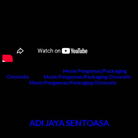
Untuk informasi produk
Mesin Pengemas/Packaging
Otomatis
, harga
Mesin Pengemas/Packaging Otomatis
,
project
Mesin Pengemas/Packaging Otomatis
dan
penawaran dapat menghubungi kami.
Kontak Kami
ADI JAYA SENTOASA
Kantor & Pabrik
: