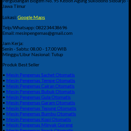
Pergudangan Bogem No. 95 Kebon Agung Sukodono Sidoarjo -
Jawa Timur
Lokasi:
Google Maps
Telp/Whatsapp: 082234438696
Email: mesinpengemas@gmail.com
Jam Kerja:
Senin - Sabtu: 08.00 - 17.00 WIB
Minggu/Libur Nasional: Tutup
Produk Best Seller
•
Mesin Pengemas Sachet Otomatis
•
Mesin Pengemas Tempe Otomatis
•
Mesin Pengemas Cairan Otomatis
•
Mesin Pengemas Bubuk Otomatis
•
Mesin Pengemas Gula Otomatis
•
Mesin Pengemas Garam Otomatis
•
Mesin Pengemas Tepung Otomatis
•
Mesin Pengemas Bumbu Otomatis
•
Mesin Pengemas Kopi Otomatis
•
Mesin Pengemas Minyak Goreng
•
Mesin Pengemas Snack Otomatis