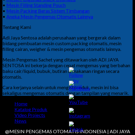
•
Mesin Filling Standing Pouch
•
Mesin Packing Beras Sistem Timbangan
•
Aneka Mesin Pengemas Otomatis Lainnya
Tentang Kami
Adi Jaya Sentosa adalah perusahaan yang bergerak dalam
bidang pembuatan mesin custom packing otomatis, mesin
filling cairan, weigher & mesin pengemas otomatis lainnya.
Mesin Pengemas Sachet yang ditawarkan oleh ADI JAYA
SENTOSA ini bekerja dengan cepat mengemas yang berbahan
baku cair/liquid, bubuk, butiran & makanan ringan secara
otomatis.
Cara kerjanya selain untuk mengisi produk, mesin ini bisa
sekaligus mengemas otomatis dengan tampilan yang menarik.
Home
Katalog Produk
Video Projects
News
@MESIN PENGEMAS OTOMATIS INDONESIA | ADI JAYA