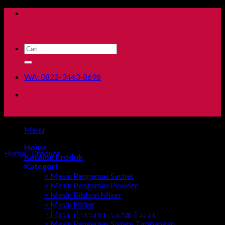
Skip
to
content
Search
for:
WA: 0822-3443-8696
Menu
Home
Home
/
Product
Katalog Produk
Kategori
> Mesin Pengemas Sachet
> Mesin Pengemas Powder
> Mesin Ribbon Mixer
> Mesin Filling
Mesin Pengemas Tempe
> Mesin Pengemas Cairan/Liquid
> Mesin Pengemas Sistem Timbangan