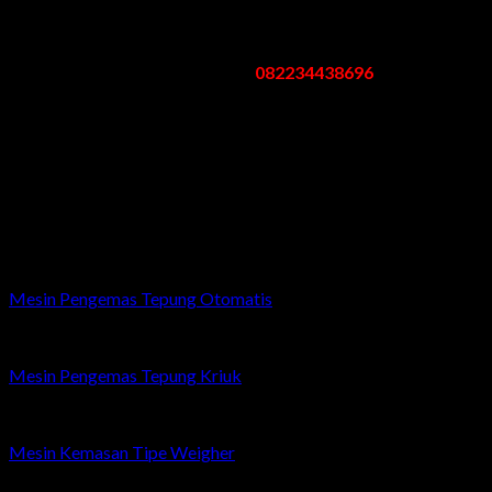
Pergudangan Bogem No. 95 Kebon Agung Sukodono Sidoarjo -
Jawa Timur
Telp/Whatsapp:
082234438696
Email: mesinpengemas@gmail.com
Jam Kerja
:
Senin – Sabtu: 08.00 – 17.00 WIB
Minggu/Libur Nasional: Tutup
Related products
Mesin Pengemas Tepung Otomatis
Mesin Pengemas Tepung Kriuk
Mesin Kemasan Tipe Weigher