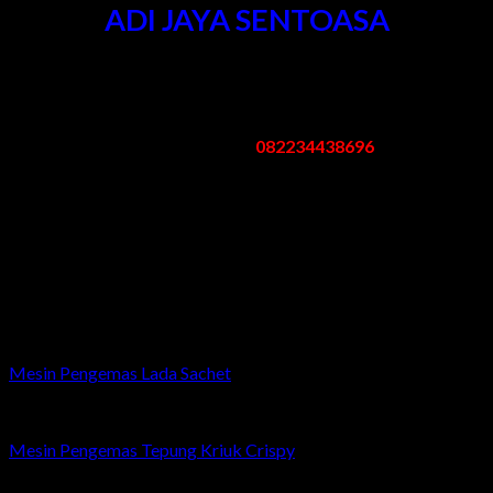
ADI JAYA SENTOASA
Kantor & Pabrik
:
Pergudangan Bogem No. 95 Kebon Agung Sukodono Sidoarjo -
Jawa Timur
Telp/Whatsapp:
082234438696
Email: mesinpengemas@gmail.com
Jam Kerja
:
Senin – Sabtu: 08.00 – 17.00 WIB
Minggu/Libur Nasional: Tutup
Related products
Mesin Pengemas Lada Sachet
Mesin Pengemas Tepung Kriuk Crispy