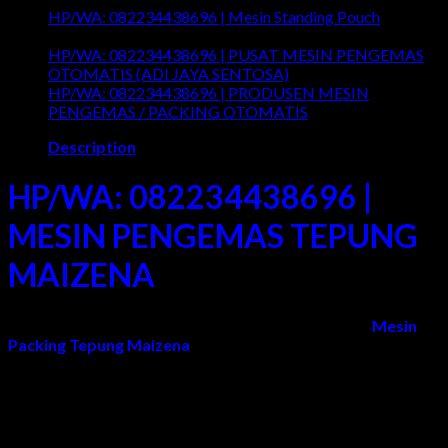
HP/WA:
HP/WA: 082234438696 | Mesin Standing Pouch
082234438696
on
Comments Off
|
HP/WA:
HP/WA: 082234438696 | PUSAT MESIN PENGEMAS
Mesin
082234438696
on
OTOMATIS (ADI JAYA SENTOSA)
Comments Off
Wrapping
|
HP/WA
HP/WA: 082234438696 | PRODUSEN MESIN
Otomatis
Mesin
082234
on
PENGEMAS / PACKING OTOMATIS
Comments Off
Standing
|
HP/
Description
Pouch
PUSAT
082
MESIN
|
PENG
PRO
HP/WA: 082234438696 |
OTOMA
MES
(ADI
PEN
MESIN PENGEMAS TEPUNG
JAYA
/
SENTO
PAC
MAIZENA
OTO
Adi Jaya Sentosa
adalah Pabrik/Produsen yang Jual
Mesin
Packing Tepung Maizena
otomatis murah di Surabaya,
Sidoarjo, Gresik, Malang, Jogja, Semarang, Jakarta, Bandung,
Sumatera, Kalimantan, Sulawesi, NTT, NTB, Bali, Papua/Irian
Jaya, dan Seluruh Wilayah Indonesia.
Mesin pengemas tepung otomatis merupakan salah satu mesin