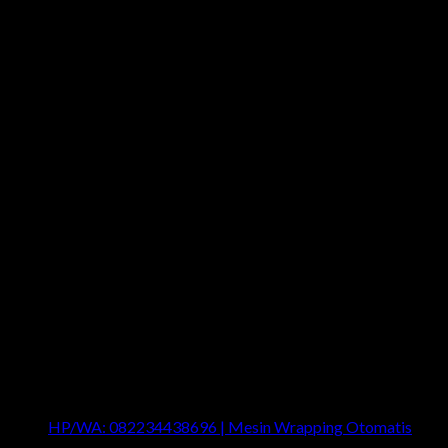
Last News
HP/WA: 082234438696 | Mesin Wrapping Otomatis
on
Comments Off