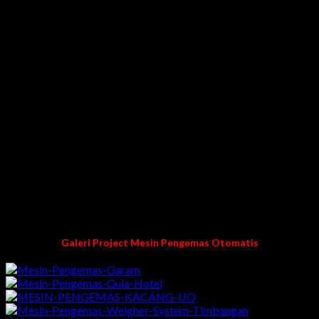
Mesin Pengemas Sachet yang ditawarkan oleh ADI JAYA
SENTOSA ini bekerja dengan cepat mengemas yang berbahan
baku cair/liquid, bubuk, butiran & makanan ringan secara
otomatis. Cara kerjanya selain untuk mengisi produk, mesin ini
bisa sekaligus mengemas otomatis dengan tampilan yang
menarik.
KENAPA MEMILIH KAMI?
Teknisi pengelaman
Pengalaman lebih dari 10 tahun dibidang pembuatan
mesin packing/pengemasan
Harga langsung dari pabrik kami
Garansi mesin dan purna jual
100% buatan kami karya anak bangsa Indonesia
Galeri Project Mesin Pengemas Otomatis