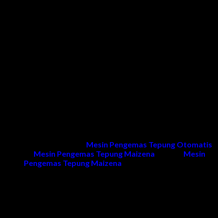
Fak, Manokwari, Nabire, Mimika, Merauke, papua barat,
Mamuju, Bontang, Nunukan, Sragen, Karang Anyar,
Wonogiri, Sukoharjo, Klaten, Boyolali, Grobogan, Blora,
Rembang, Pati, Kudus, Jepara, Demak, Semarang, Kendal,
Temanggung, Wonosobo, Magelang, Banjarnegara,
Kebumen, Cilacap, Banyumas, Brebes, Tegal, Pemalang,
Pekalongan, Purbalingga, Salatiga, Jawa Tengah, jateng,
Jakarta, Indonesia.
Kami memberikan garansi 1 tahun untuk pelayanan purna jual
dan 1 tahun untuk sparepart (selama kerusakan tidak
diakibatkan kesalahan penggunaan dan naik turunnya tegangan
listrik)
Untuk informasi produk
Mesin Pengemas Tepung Otomatis
,
harga
Mesin Pengemas Tepung Maizena
, project
Mesin
Pengemas Tepung Maizena
dan penawaran dapat
menghubungi kami.
Kontak Kami