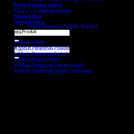
Mesin Packing Sachet
Maizena
Mesin Packing Horizontal
Mesin Filling
Video Project
Categories:
Mesin Pengemas Powder
,
Product
Kategori Produk
Search
for:
• Mesin Filling
• Mesin Pengemas Powder
Search
• Mesin Pengemas Sachet
for:
• Mesin Ribbon Mixer
• Mesin Pengemas Cairan / Liquid
• Mesin Pengemas Sistem Timbangan
Galeri Produk Mesin