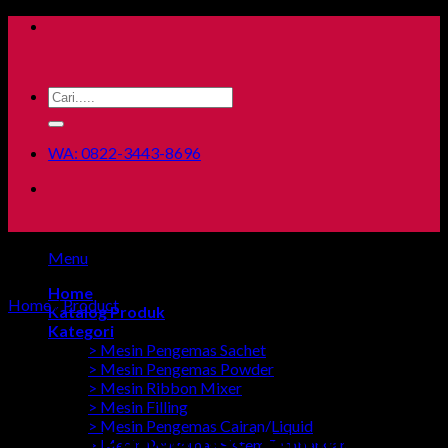
Skip
to
content
Search
for:
WA: 0822-3443-8696
Menu
Home
Home
/
Product
Katalog Produk
Kategori
> Mesin Pengemas Sachet
> Mesin Pengemas Powder
> Mesin Ribbon Mixer
> Mesin Filling
> Mesin Pengemas Cairan/Liquid
Mesin Pengemas Tepung
> Mesin Pengemas Sistem Timbangan