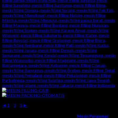
◄
1
2
3
...
5
►
Kami melayani order dan pengiriman
Mesin Pengemas