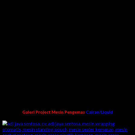
filling cairan, weigher & mesin pengemas otomatis lainnya.
Mesin Pengemas Sachet yang ditawarkan oleh ADI JAYA
SENTOSA ini bekerja dengan cepat mengemas yang berbahan
baku cair/liquid, bubuk, butiran & makanan ringan secara
otomatis. Cara kerjanya selain untuk mengisi produk, mesin ini
bisa sekaligus mengemas otomatis dengan tampilan yang
menarik.
KENAPA MEMILIH KAMI?
Teknisi pengelaman
Pengalaman lebih dari 10 tahun dibidang pembuatan
mesin packing/pengemasan
Harga langsung dari pabrik kami
Garansi mesin dan purna jual
100% buatan kami karya anak bangsa Indonesia
Galeri Project Mesin Pengemas
Cairan/Liquid