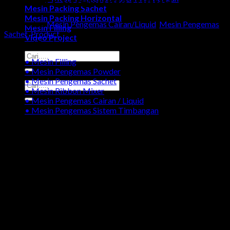
Mesin Packing Sachet
Mesin Packing Horizontal
Categories:
Mesin Pengemas Cairan/Liquid
,
Mesin Pengemas
Mesin Filling
Sachet
,
Product
Video Project
Kategori Produk
Search
• Mesin Filling
for:
• Mesin Pengemas Powder
• Mesin Pengemas Sachet
Search
• Mesin Ribbon Mixer
for:
• Mesin Pengemas Cairan / Liquid
• Mesin Pengemas Sistem Timbangan
Galeri Produk Mesin