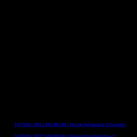
Last News
HP/WA: 082234438696 | Mesin Wrapping Otomatis
on
Comments Off
HP/WA:
HP/WA: 082234438696 | Mesin Standing Pouch