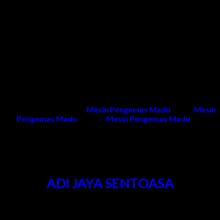
Temanggung, Wonosobo, Magelang, Banjarnegara,
Kebumen, Cilacap, Banyumas, Brebes, Tegal, Pemalang,
Pekalongan, Purbalingga, Salatiga, Jawa Tengah, jateng,
Jakarta, Indonesia.
Kami memberikan garansi 1 tahun untuk pelayanan purna jual
dan 1 tahun untuk sparepart (selama kerusakan tidak
diakibatkan kesalahan penggunaan dan naik turunnya tegangan
listrik)
Untuk informasi produk
Mesin Pengemas Madu
, harga
Mesin
Pengemas Madu
, project
Mesin Pengemas Madu
dan
penawaran dapat menghubungi kami.
Kontak Kami
ADI JAYA SENTOASA
Kantor & Pabrik
:
Pergudangan Bogem No. 95 Kebon Agung Sukodono Sidoarjo -