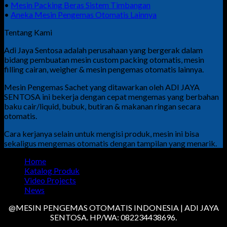
•
Mesin Packing Beras Sistem Timbangan
•
Aneka Mesin Pengemas Otomatis Lainnya
Tentang Kami
Adi Jaya Sentosa adalah perusahaan yang bergerak dalam
bidang pembuatan mesin custom packing otomatis, mesin
filling cairan, weigher & mesin pengemas otomatis lainnya.
Mesin Pengemas Sachet yang ditawarkan oleh ADI JAYA
SENTOSA ini bekerja dengan cepat mengemas yang berbahan
baku cair/liquid, bubuk, butiran & makanan ringan secara
otomatis.
Cara kerjanya selain untuk mengisi produk, mesin ini bisa
sekaligus mengemas otomatis dengan tampilan yang menarik.
Home
Katalog Produk
Video Projects
News
@MESIN PENGEMAS OTOMATIS INDONESIA | ADI JAYA
SENTOSA. HP/WA: 082234438696.