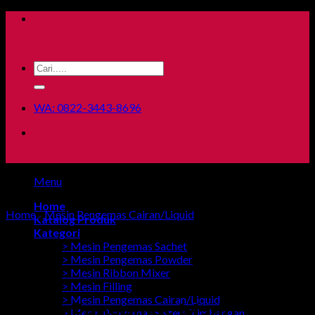
Skip
to
content
Search
for:
WA: 0822-3443-8696
Menu
Home
Home
/
Mesin Pengemas Cairan/Liquid
Katalog Produk
Kategori
> Mesin Pengemas Sachet
> Mesin Pengemas Powder
> Mesin Ribbon Mixer
> Mesin Filling
> Mesin Pengemas Cairan/Liquid
Mesin Pengemas Madu
> Mesin Pengemas Sistem Timbangan