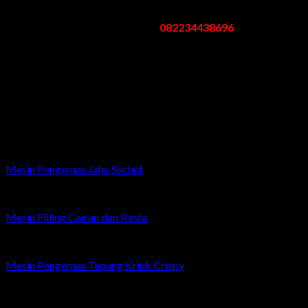
Jawa Timur
Telp/Whatsapp:
082234438696
Email: mesinpengemas@gmail.com
Jam Kerja
:
Senin – Sabtu: 08.00 – 17.00 WIB
Minggu/Libur Nasional: Tutup
Related products
Mesin Pengemas Jahe Sachet
Mesin Filling Cairan dan Pasta
Mesin Pengemas Tepung Kriuk Crispy