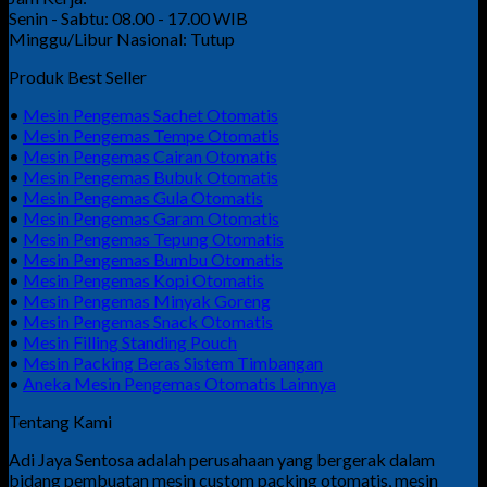
Senin - Sabtu: 08.00 - 17.00 WIB
Minggu/Libur Nasional: Tutup
Produk Best Seller
•
Mesin Pengemas Sachet Otomatis
•
Mesin Pengemas Tempe Otomatis
•
Mesin Pengemas Cairan Otomatis
•
Mesin Pengemas Bubuk Otomatis
•
Mesin Pengemas Gula Otomatis
•
Mesin Pengemas Garam Otomatis
•
Mesin Pengemas Tepung Otomatis
•
Mesin Pengemas Bumbu Otomatis
•
Mesin Pengemas Kopi Otomatis
•
Mesin Pengemas Minyak Goreng
•
Mesin Pengemas Snack Otomatis
•
Mesin Filling Standing Pouch
•
Mesin Packing Beras Sistem Timbangan
•
Aneka Mesin Pengemas Otomatis Lainnya
Tentang Kami
Adi Jaya Sentosa adalah perusahaan yang bergerak dalam
bidang pembuatan mesin custom packing otomatis, mesin