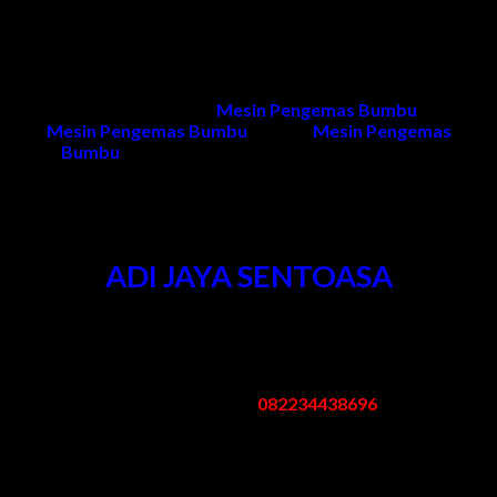
Kami memberikan garansi 1 tahun untuk pelayanan purna jual
dan 1 tahun untuk sparepart (selama kerusakan tidak
diakibatkan kesalahan penggunaan dan naik turunnya tegangan
listrik)
Untuk informasi produk
Mesin Pengemas Bumbu
, harga
Mesin Pengemas Bumbu
, project
Mesin Pengemas
Bumbu
dan penawaran dapat menghubungi kami.
Kontak Kami
ADI JAYA SENTOASA
Kantor & Pabrik
:
Pergudangan Bogem No. 95 Kebon Agung Sukodono Sidoarjo -
Jawa Timur
Telp/Whatsapp:
082234438696
Email: mesinpengemas@gmail.com
Jam Kerja
:
Senin – Sabtu: 08.00 – 17.00 WIB