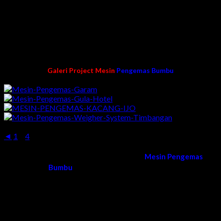
Teknisi pengelaman
Pengalaman lebih dari 10 tahun dibidang pembuatan
mesin packing/pengemasan
Harga langsung dari pabrik kami
Garansi mesin dan purna jual
100% buatan kami karya anak bangsa Indonesia
Galeri Project Mesin
Pengemas Bumbu
◄
1
...
4
5
Kami melayani order dan pengiriman
Mesin Pengemas
Bumbu
di Seluruh Wilayah Indonesia
Surabaya, Sidoarjo, Gresik, Lamongan, Tuban, Bojonegoro,
Ngawi, Madiun, Magetan, Ponorogo, Pacitan, Trenggalek,
Tulungagung, Blitar, Malang, Lumajang, Jember, Banyuwangi,
Situbondo, Bondowoso, Probolinggo, Mojokerto, Jombang,