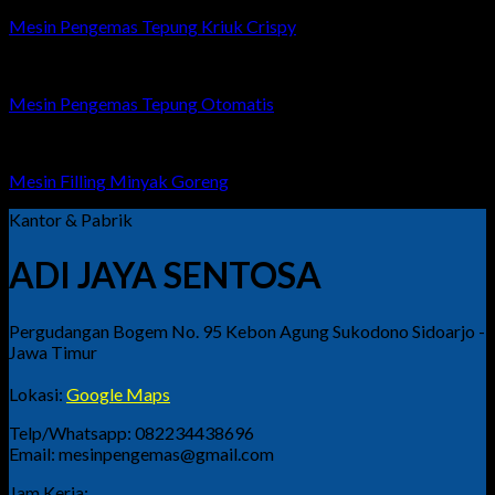
Mesin Pengemas Tepung Kriuk Crispy
Mesin Pengemas Tepung Otomatis
Mesin Filling Minyak Goreng
Kantor & Pabrik
ADI JAYA SENTOSA
Pergudangan Bogem No. 95 Kebon Agung Sukodono Sidoarjo -
Jawa Timur
Lokasi:
Google Maps
Telp/Whatsapp: 082234438696
Email: mesinpengemas@gmail.com
Jam Kerja: