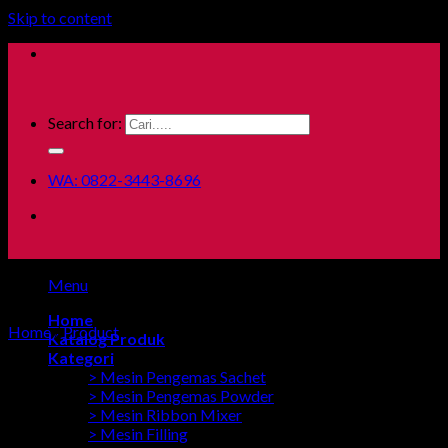
Skip to content
Search for:
WA: 0822-3443-8696
Menu
Home
Home
/
Product
Katalog Produk
Kategori
> Mesin Pengemas Sachet
> Mesin Pengemas Powder
> Mesin Ribbon Mixer
> Mesin Filling