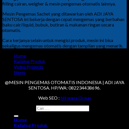
filling cairan, weigher & mesin pengemas otomatis lainnya.
Mesin Pengemas Sachet yang ditawarkan oleh ADI JAYA
SENTOSA ini bekerja dengan cepat mengemas yang berbahan
baku cair/liquid, bubuk, butiran & makanan ringan secara
otomatis.
Cara kerjanya selain untuk mengisi produk, mesin ini bisa
sekaligus mengemas otomatis dengan tampilan yang menarik.
Home
Katalog Produk
Video Projects
News
@MESIN PENGEMAS OTOMATIS INDONESIA | ADI JAYA
SENTOSA. HP/WA: 082234438696.
Web SEO :
Nirwana Group
Search for:
Home
Katalog Produk